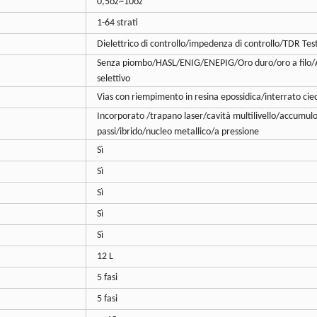
0,5oz~10oz
1-64 strati
Dielettrico di controllo/impedenza di controllo/TDR Tes
Senza piombo/HASL/ENIG/ENEPIG/Oro duro/oro a filo/
selettivo
Vias con riempimento in resina epossidica/interrato cie
Incorporato /trapano laser/cavità multilivello/accumul
passi/ibrido/nucleo metallico/a pressione
Sì
Sì
Sì
Sì
Sì
12 L
5 fasi
5 fasi