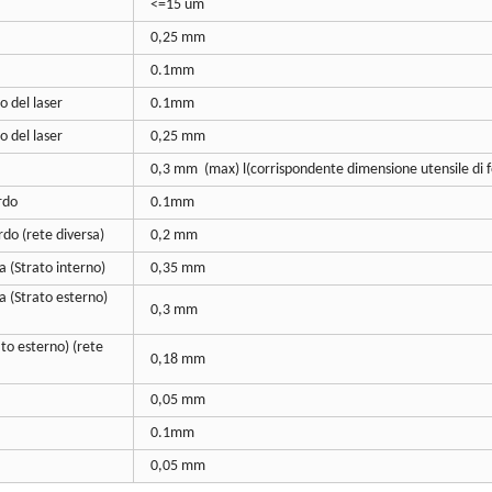
<=15 um
0,25 mm
0.1mm
o del laser
0.1mm
oro del laser
0,25 mm
0,3 mm (max) l(corrispondente dimensione utensile di f
rdo
0.1mm
rdo (rete diversa)
0,2 mm
a (Strato interno)
0,35 mm
da (Strato esterno)
0,3 mm
ato esterno) (rete
0,18 mm
0,05 mm
0.1mm
0,05 mm