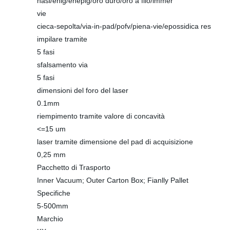
hasl/enig/enepig/oro duro/oro a filo/immer
vie
cieca-sepolta/via-in-pad/pofv/piena-vie/epossidica res
impilare tramite
5 fasi
sfalsamento via
5 fasi
dimensioni del foro del laser
0.1mm
riempimento tramite valore di concavità
<=15 um
laser tramite dimensione del pad di acquisizione
0,25 mm
Pacchetto di Trasporto
Inner Vacuum; Outer Carton Box; Fianlly Pallet
Specifiche
5-500mm
Marchio