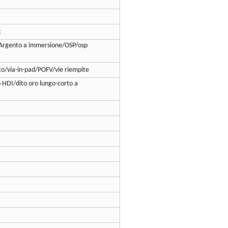
t
Argento a immersione/OSP/osp
co/via-in-pad/POFV/vie riempite
o HDI/dito oro lungo-corto a