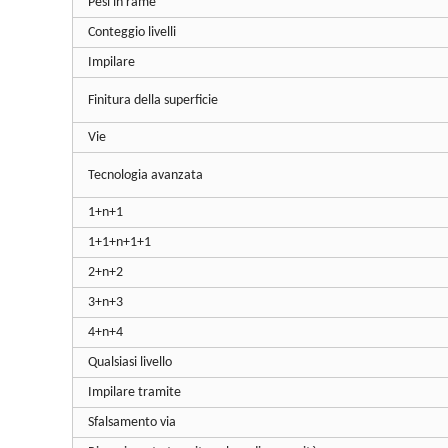
Pesi in rame
Conteggio livelli
Impilare
Finitura della superficie
Vie
Tecnologia avanzata
1+n+1
1+1+n+1+1
2+n+2
3+n+3
4+n+4
Qualsiasi livello
Impilare tramite
Sfalsamento via