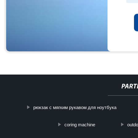
PART
рюкзак с мягким рукавом для ноутбука
coring machine
outd