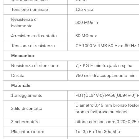
Tensione nominale
125 v c.a.
Resistenza di
500 MΩmin
isolamento
4.resistenza di contatto
30 MΩmax
Tensione di resistenza
CA 1000 V RMS 50 Hz o 60 Hz 
Meccanico
Resistenza di ritenzione
7,7 KG.F min tra jack e spina
Durata
750 cicli di accoppiamento min
Materiale
1.alloggiamento
PBT(UL94V-0) PA66(UL94V-0) 
Diametro 0,45 mm bronzo fosforo
2.filo di contatto
bronzo fosforoso su nichel
3.schermatura
ottone con spessore 0.20~0,25
Placcatura in oro
1u, 3u 6u 15u 30u 50u