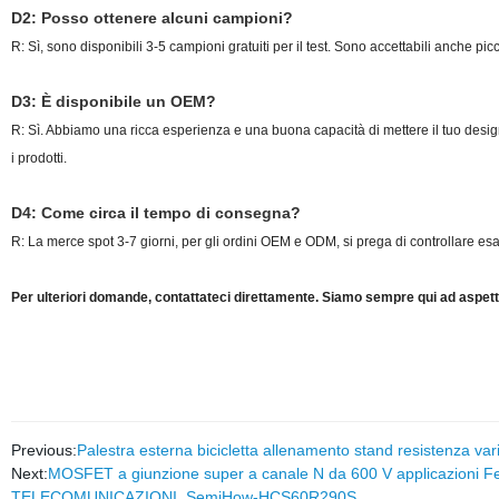
D2: Posso ottenere alcuni campioni?
R: Sì, sono disponibili 3-5 campioni gratuiti per il test. Sono accettabili anche piccol
D3: È disponibile un OEM?
R: Sì. Abbiamo una ricca esperienza e una buona capacità di mettere il tuo design
i prodotti.
D4: Come circa il tempo di consegna?
R: La merce spot 3-7 giorni, per gli ordini OEM e ODM, si prega di controllare es
Per ulteriori domande, contattateci direttamente. Siamo sempre qui ad aspett
Previous:
Palestra esterna bicicletta allenamento stand resistenza var
Next:
MOSFET a giunzione super a canale N da 600 V applicazioni 
TELECOMUNICAZIONI, SemiHow-HCS60R290S