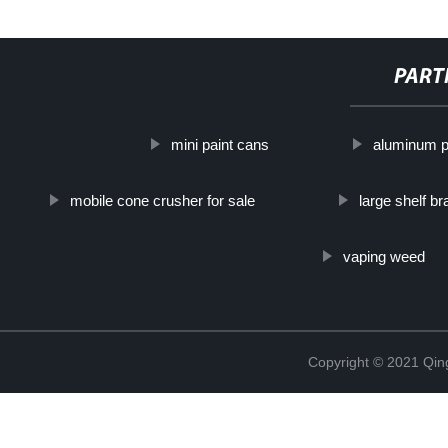
PART
mini paint cans
aluminum p
mobile cone crusher for sale
large shelf b
vaping weed
Copyright © 2021 Qing