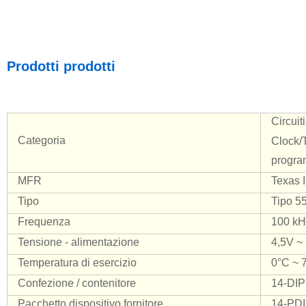
Prodotti prodotti
Circuiti
Categoria
Clock/T
progra
MFR
Texas 
Tipo
Tipo 55
Frequenza
100 kH
Tensione - alimentazione
4,5V ~
Temperatura di esercizio
0°C ~ 
Confezione / contenitore
14-DIP
Pacchetto dispositivo fornitore
14-PD