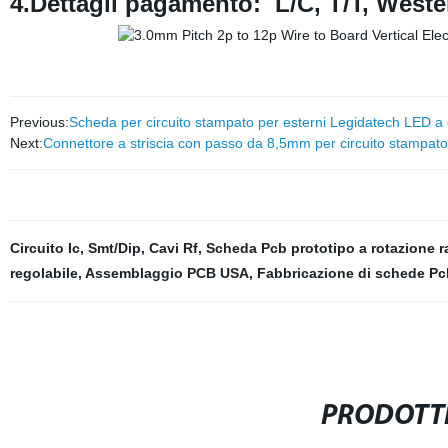
4.Dettagli pagamento:
L/C,
T/T, Weste
Previous:
Scheda per circuito stampato per esterni Legidatech LED a c
Next:
Connettore a striscia con passo da 8,5mm per circuito stampato e
Circuito Ic
,
Smt/Dip
,
Cavi Rf
,
Scheda Pcb prototipo a rotazione r
regolabile
,
Assemblaggio PCB USA
,
Fabbricazione di schede Pc
PRODOTTI