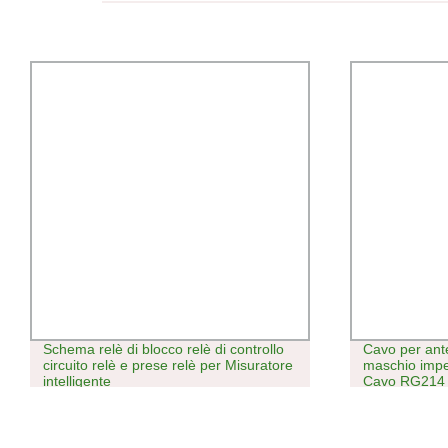
Schema relè di blocco relè di controllo
Cavo per ant
circuito relè e prese relè per Misuratore
maschio imper
intelligente
Cavo RG214 c
RF e anello 