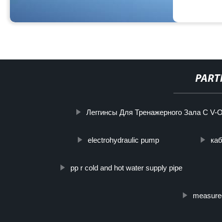
PART
Леггинсы Для Тренажерного Зала С V
electrohydraulic pump
ка
pp r cold and hot water supply pipe
measured