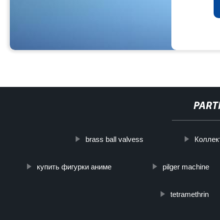
PART
brass ball valvess
Коллек
купить фигурки аниме
pilger machine
tetramethrin