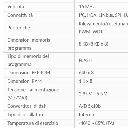
Velocità
16 MHz
Connettività
I²C, IrDA, LINbus, SPI,
Rilevamento/reset marr
Periferiche
PWM, WDT
Dimensioni memoria
8 KB (8 KB x 8)
programma
Tipo di memoria del
FLASH
programma
Dimensioni EEPROM
640 x 8
Dimensioni RAM
1 K x 8
Tensione - alimentazione
2,95 V ~ 5,5 V.
(Vcc/Vdd)
Convertitori di dati
A/D 5x10b
Tipo di oscillatore
Interno
Temperatura di esercizio
-40°C ~ 85°C (TA)