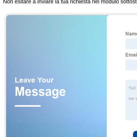
Non esitare a inviare la tua richiesta nel modulo sotto