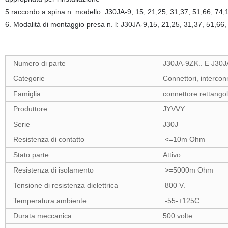
5.raccordo a spina n. modello: J30JA-9, 15, 21,25, 31,37, 51,66, 74
6. Modalità di montaggio presa n. l: J30JA-9,15, 21,25, 31,37, 51,6
Numero di parte
J30JA-9ZK.. E J30J
Categorie
Connettori, intercon
Famiglia
connettore rettangol
Produttore
JYVVY
Serie
J30J
Resistenza di contatto
<=10m Ohm
Stato parte
Attivo
Resistenza di isolamento
>=5000m Ohm
Tensione di resistenza dielettrica
800 V.
Temperatura ambiente
-55-+125C
Durata meccanica
500 volte