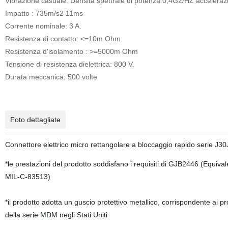
Vibrazione casuale: Densità spettrale di potenza 0,4G2/HZ accelera
Impatto : 735m/s2 11ms
Corrente nominale: 3 A.
Resistenza di contatto: <=10m Ohm
Resistenza d'isolamento : >=5000m Ohm
Tensione di resistenza dielettrica: 800 V.
Durata meccanica: 500 volte
Prodotto in una descrizione di tipo "
Foto dettagliate
Connettore elettrico micro rettangolare a bloccaggio rapido serie J3
*le prestazioni del prodotto soddisfano i requisiti di GJB2446 (Equival
MIL-C-83513)
*il prodotto adotta un guscio protettivo metallico, corrispondente ai pr
della serie MDM negli Stati Uniti