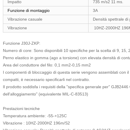
Impatto
735 m/s2 11 ms.
Funzione di montaggio
3A
Vibrazione casuale
Densità spettrale d
Vibrazione
10HZ-2000HZ 196
Funzione J30J-ZKP:
Numero di core: Sono disponibili 10 specifiche per la scelta di 9, 15, 
Perno elastico in gomma (ago a torsione) con elevata densità di cont
Area del conduttore del filo: 0,1 mm2-0,15 mm2
I componenti di bloccaggio di questa serie vengono assemblati con il
compatti, è necessario specificarli nel contratto.
Il prodotto soddisfa i requisiti della "specifica generale per" GJB2446 C
dell'alloggiamento" (equivalente MIL-C-83513)
Prestazioni tecniche
Temperatura ambiente: -55-+125C
Vibrazione : 10HZ-2000HZ 196m/S2