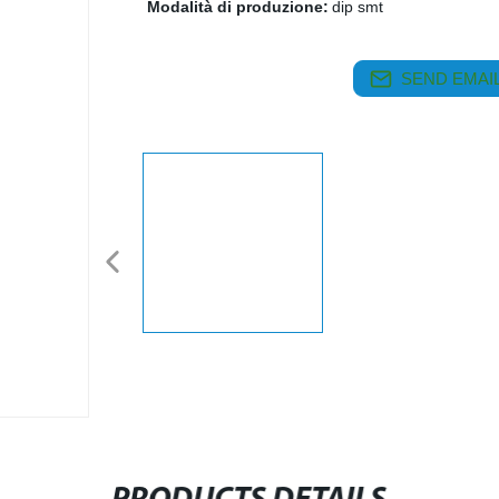
Modalità di produzione:
dip smt
SEND EMAIL