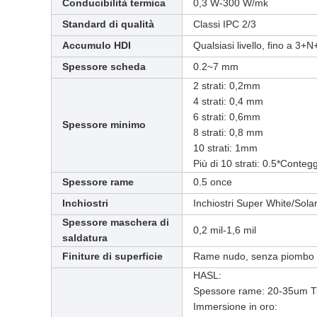
Conducibilità termica
0,3 W-300 W/mk
Standard di qualità
Classi IPC 2/3
Accumulo HDI
Qualsiasi livello, fino a 3+N
Spessore scheda
0.2~7 mm
2 strati: 0,2mm
4 strati: 0,4 mm
6 strati: 0,6mm
Spessore minimo
8 strati: 0,8 mm
10 strati: 1mm
Più di 10 strati: 0.5*Conteg
Spessore rame
0.5 once
Inchiostri
Inchiostri Super White/Sol
Spessore maschera di
0,2 mil-1,6 mil
saldatura
Finiture di superficie
Rame nudo, senza piombo H
HASL:
Spessore rame: 20-35um T
Immersione in oro: