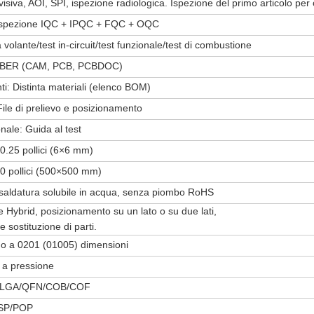
isiva, AOI, SPI, ispezione radiologica. Ispezione del primo articolo per
ispezione IQC + IPQC + FQC + OQC
volante/test in-circuit/test funzionale/test di combustione
BER (CAM, PCB, PCBDOC)
: Distinta materiali (elenco BOM)
ile di prelievo e posizionamento
nale: Guida al test
0.25 pollici (6×6 mm)
 pollici (500×500 mm)
saldatura solubile in acqua, senza piombo RoHS
Hybrid, posizionamento su un lato o su due lati,
 sostituzione di parti.
no a 0201 (01005) dimensioni
 a pressione
LGA/QFN/COB/COF
SP/POP