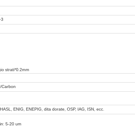
+3
gio strati*0.2mm
ar/Carbon
ASL, ENIG, ENEPIG, dita dorate, OSP, IAG, ISN, ecc.
in: 5-20 um