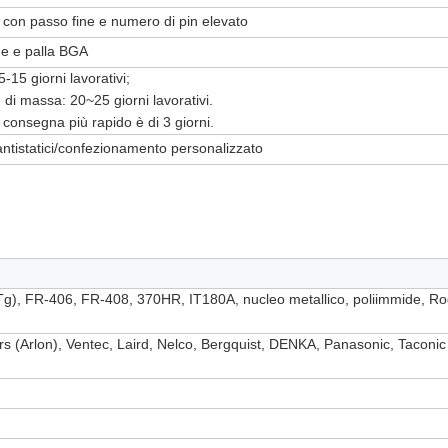
 con passo fine e numero di pin elevato
e e palla BGA
-15 giorni lavorativi;
di massa: 20~25 giorni lavorativi.
i consegna più rapido è
di 3 giorni
.
ntistatici/confezionamento personalizzato
Tg), FR-406, FR-408, 370HR, IT180A, nucleo metallico, poliimmide, 
 (Arlon), Ventec, Laird, Nelco, Bergquist, DENKA, Panasonic, Taconic o 