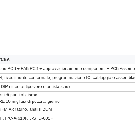
 PCBA
one PCB + FAB PCB + approvvigionamento componenti + PCB Assembla
M, rivestimento conformale, programmazione IC, cablaggio e assemblagg
IP (linee antipolvere e antistatiche)
ni di punti al giorno
10 migliaia di pezzi al giorno
DFM/A gratuito, analisi BOM
H, IPC-A-610F, J-STD-001F