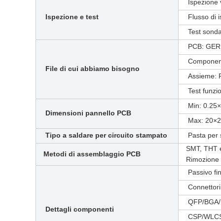
Ispezione v
Ispezione e test
Flusso di 
Test sonda 
PCB: GER
Componenti
File di cui abbiamo bisogno
Assieme: F
Test funzio
Min: 0.25×
Dimensioni pannello PCB
Max: 20×20
Tipo a saldare per circuito stampato
Pasta per 
SMT, THT e 
Metodi di assemblaggio PCB
Rimozione e
Passivo fi
Connettori
QFP/BGA/
Dettagli componenti
CSP/WLC