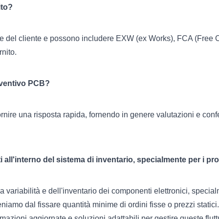
ito?
enze del cliente e possono includere EXW (ex Works), FCA (Free
nito.
reventivo PCB?
ornire una risposta rapida, fornendo in genere valutazioni e conf
 all'interno del sistema di inventario, specialmente per i pro
ariabilità e dell'inventario dei componenti elettronici, specialme
eniamo dal fissare quantità minime di ordini fisse o prezzi static
rmazioni aggiornate e soluzioni adattabili per gestire queste flut