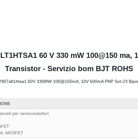
ALT1HTSA1 60 V 330 mW 100@150 ma, 1
Transistor - Servizio bom BJT ROHS
IONE
iscreti per semiconduttori
r
SFET
oli, MOSFET