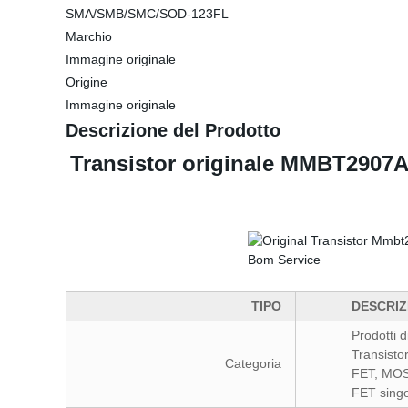
SMA/SMB/SMC/SOD-123FL
Marchio
Immagine originale
Origine
Immagine originale
Descrizione del Prodotto
Transistor originale MMBT2907
TIPO
DESCRIZ
Prodotti d
Transisto
Categoria
FET, MO
FET sing