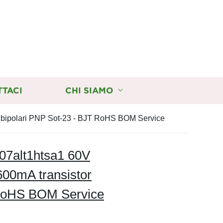
TTACI
CHI SIAMO
 bipolari PNP Sot-23 - BJT RoHS BOM Service
907alt1htsa1 60V
0mA transistor
 RoHS BOM Service