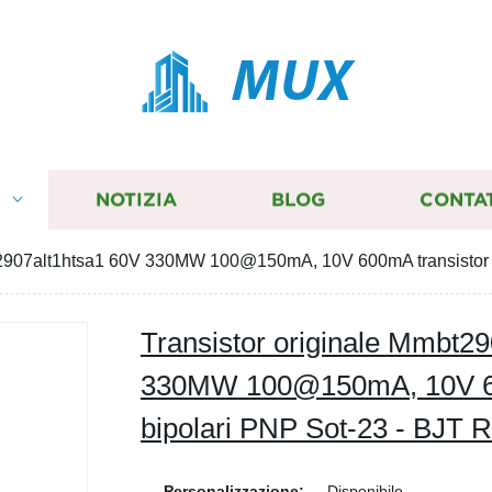
MUX
I
NOTIZIA
BLOG
CONTA
bt2907alt1htsa1 60V 330MW 100@150mA, 10V 600mA transistor
Transistor originale Mmbt2
330MW 100@150mA, 10V 60
bipolari PNP Sot-23 - BJT
Personalizzazione:
Disponibile