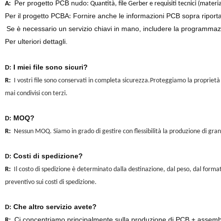
Per
progetto PCB nudo
A:
: Quantità, file Gerber e requisiti tecnici (materi
Per
il progetto PCBA
Fornire anche le informazioni PCB sopra riporta
:
Se è necessario un servizio chiavi in mano, includere la programmaz
Per ulteriori dettagli.
I miei file sono sicuri?
D:
R:
I vostri file sono conservati in completa sicurezza.Proteggiamo la proprietà in
mai condivisi con terzi.
MOQ?
D:
R:
Nessun MOQ. Siamo in grado di gestire con flessibilità la produzione di gran
Costi di spedizione?
D:
R:
Il costo di spedizione è determinato dalla destinazione, dal peso, dal forma
preventivo sui costi di spedizione.
Che altro servizio avete?
D:
Ci concentriamo principalmente sulla produzione di PCB + assembl
R: