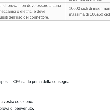
i di prova, non deve essere alcuna
10000 cicli di inserime
 meccanici o elettrici e deve
massima di 100±50 cicli 
uisiti dell'uso del connettore.
epositi; 80% saldo prima della consegna
 la vostra selezione.
 prova di benvenuto.