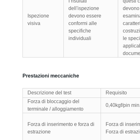
I risultati
questi 
dell'ispezione
devono
Ispezione
devono essere
esamina
visiva
conformi alle
caratter
specifiche
costruz
individuali
le speci
applicab
docume
Prestazioni meccaniche
Descrizione del test
Requisito
Forza di bloccaggio del
0,40kgf/pin min
terminale / alloggiamento
Forza di inserimento e forza di
Forza di inseri
estrazione
Forza di estraz