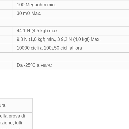
100 Megaohm min.
30 mΩ Max.
44.1 N (4,5 kgf) max
9.8 N (1,0 kgf) min., 3 9,2 N (4,0 kgf) Max.
10000 cicli a 100±50 cicli all'ora
Da -25ºC a
+85ºC
ura
ella prova di
azione, tutti