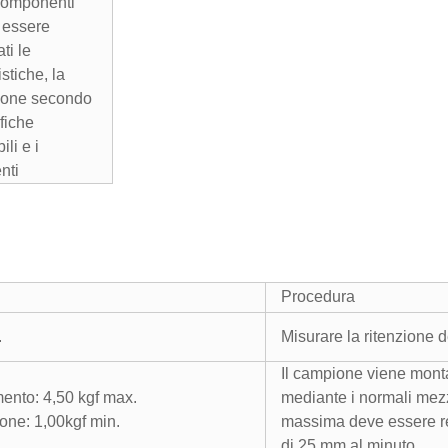
componenti
 essere
ti le
istiche, la
ione secondo
fiche
ili e i
nti
Procedura
.
Misurare la ritenzione d
Il campione viene monta
mento: 4,50 kgf max.
mediante i normali mezz
ione: 1,00kgf min.
massima deve essere re
di 25 mm al minuto