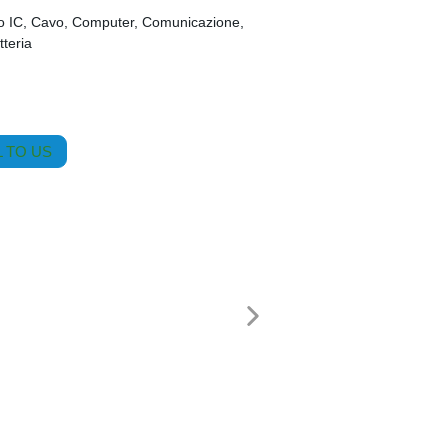
to IC, Cavo, Computer, Comunicazione,
tteria
 TO US