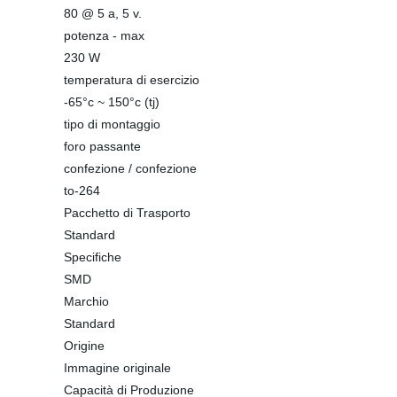
80 @ 5 a, 5 v.
potenza - max
230 W
temperatura di esercizio
-65°c ~ 150°c (tj)
tipo di montaggio
foro passante
confezione / confezione
to-264
Pacchetto di Trasporto
Standard
Specifiche
SMD
Marchio
Standard
Origine
Immagine originale
Capacità di Produzione