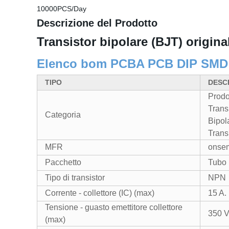
10000PCS/Day
Descrizione del Prodotto
Transistor bipolare (BJT) orig
Elenco bom PCBA PCB DIP SMD
TIPO
DESC
Prodot
Trans
Categoria
Bipol
Transi
MFR
onse
Pacchetto
Tubo
Tipo di transistor
NPN
Corrente - collettore (IC) (max)
15 A.
Tensione - guasto emettitore collettore
350 V
(max)