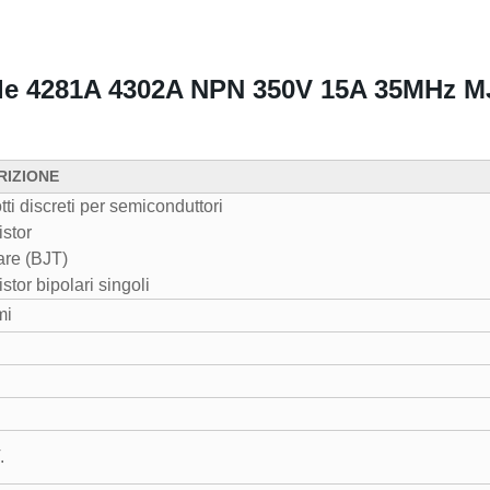
inale 4281A 4302A NPN 350V 15A 35MHz
RIZIONE
ti discreti per semiconduttori
istor
are (BJT)
stor bipolari singoli
mi
.