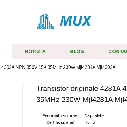
MUX
I
NOTIZIA
BLOG
CONTA
81A 4302A NPN 350V 15A 35MHz 230W Mjl4281A Mjl4302A
Transistor originale 4281
35MHz 230W Mjl4281A Mjl
Personalizzazione:
Disponibile
Certificazione:
RoHS