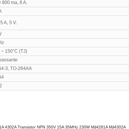
 800 ma, 8 A.
A
5 A, 5 V.
W
Hz
 ~ 150°C (TJ)
passante
64-3, TO-264AA
64
2