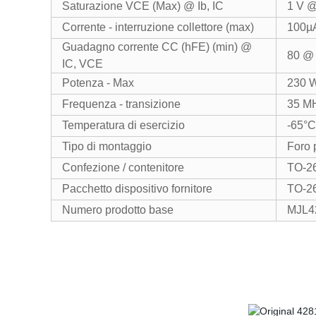
Saturazione VCE (Max) @ Ib, IC
1 V @
Corrente - interruzione collettore (max)
100µ
Guadagno corrente CC (hFE) (min) @
80 @ 
IC, VCE
Potenza - Max
230 
Frequenza - transizione
35 M
Temperatura di esercizio
-65°C
Tipo di montaggio
Foro 
Confezione / contenitore
TO-2
Pacchetto dispositivo fornitore
TO-2
Numero prodotto base
MJL4