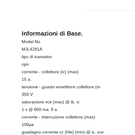
Informazioni di Base.
Model No.
MJL4281A
tipo di transistor
npn
corrente - collettore (ic) (max)
15 a.
tensione - guasto emettitore collettore (m
350 V
saturazione vce (max) @ ib, ic
1 v @ 800 ma, 8 a.
corrente - interruzione collettore (max)
100µa
guadagno corrente cc (hfe) (min) @ ic, vce