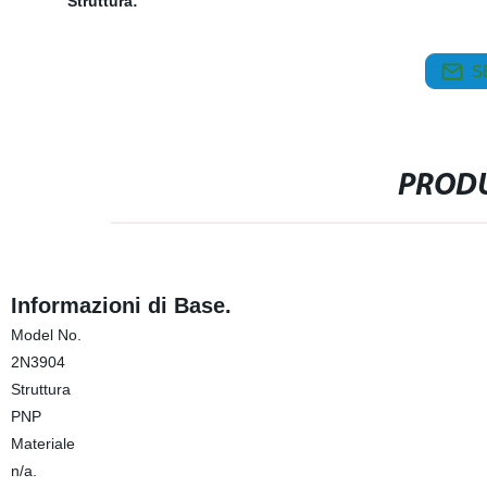
Struttura:
S
PRODU
Informazioni di Base.
Model No.
2N3904
Struttura
PNP
Materiale
n/a.