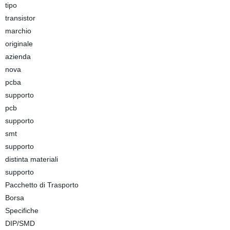
tipo
transistor
marchio
originale
azienda
nova
pcba
supporto
pcb
supporto
smt
supporto
distinta materiali
supporto
Pacchetto di Trasporto
Borsa
Specifiche
DIP/SMD