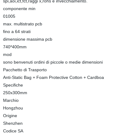
spi,aoi,ict,fct,raggi x,rohs e invecchiamento.
componente min
01005
max. multistrato pcb
fino a 64 strati
dimensione massima pcb
740*400mm
mod
sono benvenuti ordini di piccole o medie dimensioni
Pacchetto di Trasporto
Anti-Static Bag + Foam Protective Cotton + Cardboa
Specifiche
250x300mm
Marchio
Hongzhou
Origine
Shenzhen
Codice SA