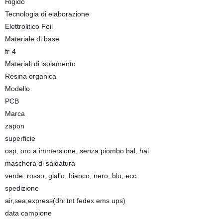
Rigido
Tecnologia di elaborazione
Elettrolitico Foil
Materiale di base
fr-4
Materiali di isolamento
Resina organica
Modello
PCB
Marca
zapon
superficie
osp, oro a immersione, senza piombo hal, hal
maschera di saldatura
verde, rosso, giallo, bianco, nero, blu, ecc.
spedizione
air,sea,express(dhl tnt fedex ems ups)
data campione