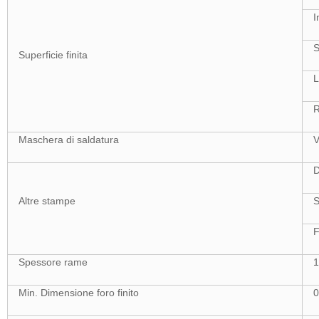
I
S
Superficie finita
L
R
Maschera di saldatura
V
D
Altre stampe
S
F
Spessore rame
1
Min. Dimensione foro finito
0