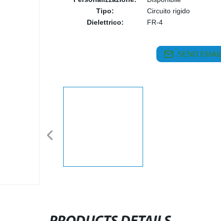
Tipo:
Circuito rigido
Dielettrico:
FR-4
SEND EMAIL