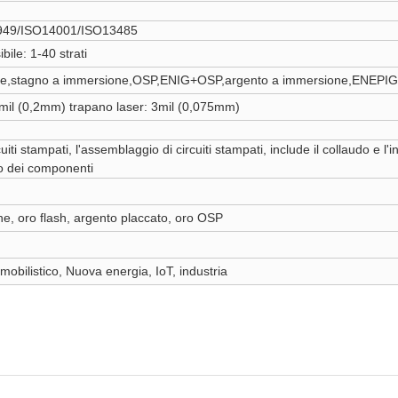
49/ISO14001/ISO13485
bile: 1-40 strati
e,stagno a immersione,OSP,ENIG+OSP,argento a immersione,ENEPIG,
il (0,2mm) trapano laser: 3mil (0,075mm)
uiti stampati, l'assemblaggio di circuiti stampati, include il collaudo e l'in
o dei componenti
e, oro flash, argento placcato, oro OSP
mobilistico, Nuova energia, IoT, industria