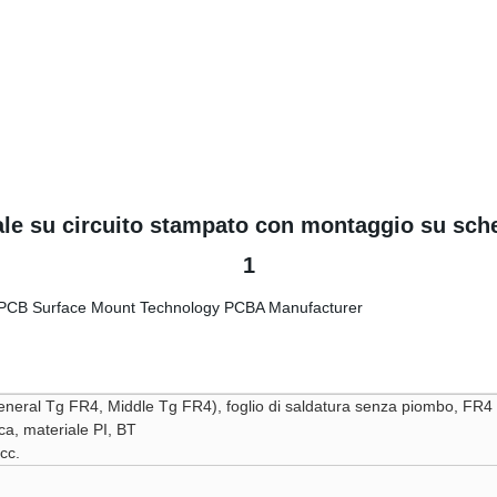
ale su circuito stampato con montaggio su s
1
neral Tg FR4, Middle Tg FR4), foglio di saldatura senza piombo, FR4 s
a, materiale PI, BT
cc.