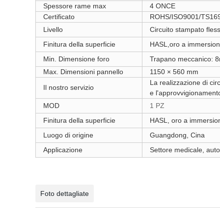
Spessore rame max
4 ONCE
Certificato
ROHS/ISO9001/TS169
Livello
Circuito stampato flessi
Finitura della superficie
HASL,oro a immersion
Min. Dimensione foro
Trapano meccanico: 8m
Max. Dimensioni pannello
1150 × 560 mm
La realizzazione di circ
Il nostro servizio
e l'approvvigionament
MOD
1 PZ
Finitura della superficie
HASL, oro a immersion
Luogo di origine
Guangdong, Cina
Applicazione
Settore medicale, auto
Foto dettagliate