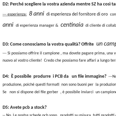
D2: Perché scegliere la vostra azienda mentre SZ ha così tan
8 anni
di esperienza del fornitore di oro
--- esperienza:
con
anni
centinaia
di esperienza manager &
di cliente di colla
un camp
D3: Come conosciamo la vostra qualità? Offrite
--- Sì possiamo offrire il campione , ma dovete pagare prima, una v
nuovo al vostro cliente! Credo che possiamo fare affari a lungo te
D4:
È possibile produrre i PCB da un file immagine?
---N
produzione, poiché questi formati non sono buoni per la produzione 
Se non si dispone del file gerber , è possibile inviarci un campione
D5: Avete pcb a stock?
-- No. Le nostre schede pcb sono
prodotti su misura, tutti prodotti 