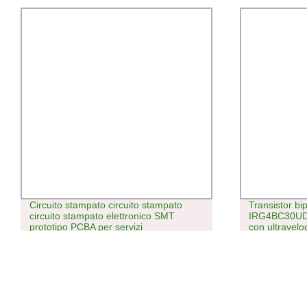
Circuito stampato circuito stampato
Transistor bi
circuito stampato elettronico SMT
IRG4BC30UD
prototipo PCBA per servizi
con ultravel
personalizzati Scheda madre
morbido IGBT