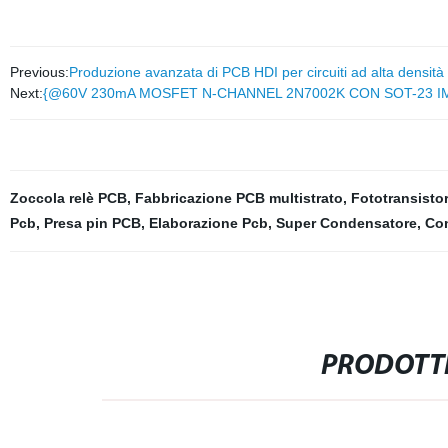
Previous:
Produzione avanzata di PCB HDI per circuiti ad alta densità
Next:
{@60V 230mA MOSFET N-CHANNEL 2N7002K CON SOT-23 I
Zoccola relè PCB
,
Fabbricazione PCB multistrato
,
Fototransistor
Pcb
,
Presa pin PCB
,
Elaborazione Pcb
,
Super Condensatore
,
Con
PRODOTTI