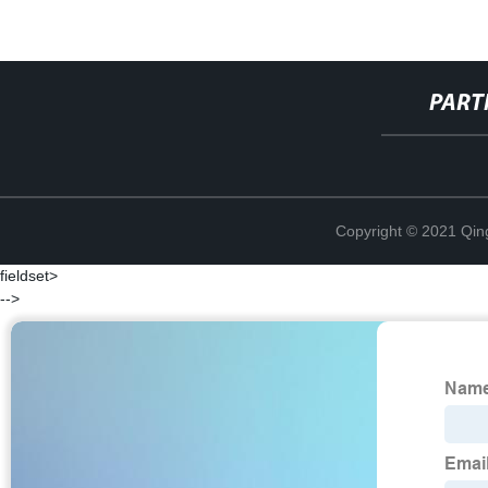
PART
Copyright © 2021 Qing
fieldset>
-->