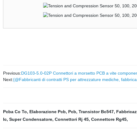
Previous:
DG103-5.0-02P Connettori a morsetto PCB a vite componenti
Next:
{@Fabbricanti di contratti PS per attrezzature mediche, fabbri
Pcba Co To
,
Elaborazione Pcb
,
Pcb
,
Transistor Bc547
,
Fabbricaz
Ic
,
Super Condensatore
,
Connettori Rj 45
,
Connettore Rg45
,