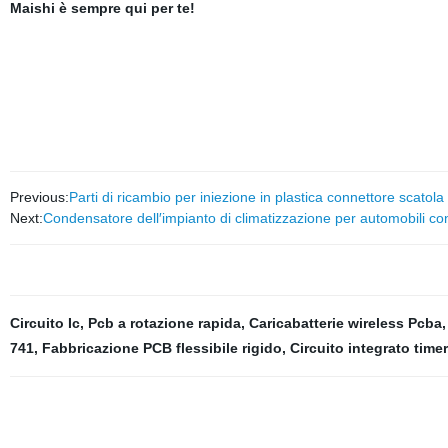
Maishi è sempre qui per te!
Previous:
Parti di ricambio per iniezione in plastica connettore scatola
Next:
Condensatore dell′impianto di climatizzazione per automobili c
Circuito Ic
,
Pcb a rotazione rapida
,
Caricabatterie wireless Pcba
741
,
Fabbricazione PCB flessibile rigido
,
Circuito integrato time