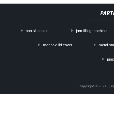
PART
non slip socks
jam filling machine
manhole lid cover
metal st
juni
Copyright © 2021 Qing