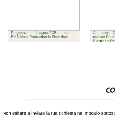
ti e
Automobile Contratto di trattamento
Servi
medico Produttore Gerber BOM SMT
Facto
Electronic Double Circuito stampato
per D
multistrato per montaggio su circuito
stampato industriale su circuito
stampato
CO
Non esitare a inviare la tua richiesta nel modulo sotto