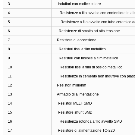
3
Induttori con codice colore
4
Resistenze a filo avvolto con contenitore in al
5
Resistenze a filo avvolto con tubo ceramico a
6
Resistenze di smalto ad alta tensione
7
Resistore di accensione
8
Resistori fissi a film metallico
9
Resistori con fusibile a film metallico
10
Resistori fissi a film di ossido metallico
11
Resistenze in cemento non induttive con piastr
12
Resistori milliohm
13
Armadio di alimentazione
14
Resistori MELF SMD
15
Resistore shunt SMD
16
Resistenza rotonda a filo avvolto SMD
17
Resistore di alimentazione TO-220