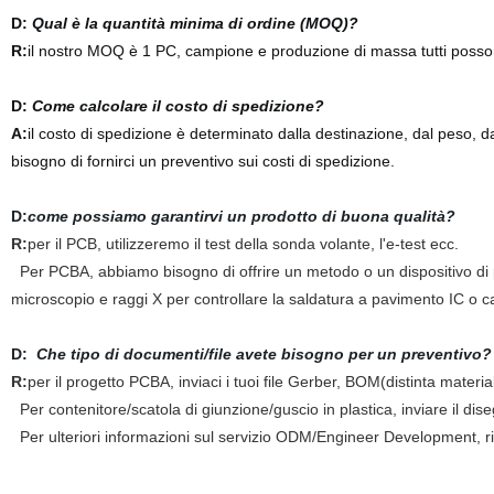
D:
Qual è la quantità minima di ordine (MOQ)?
R:
il nostro MOQ è 1 PC, campione e produzione di massa tutti poss
D:
Come calcolare il costo di spedizione?
A:
il costo di spedizione è determinato dalla destinazione, dal peso, 
bisogno di fornirci un preventivo sui costi di spedizione.
D:
come possiamo garantirvi un prodotto di buona qualità?
R:
per il PCB, utilizzeremo il test della sonda volante, l'e-test ecc.
Per PCBA, abbiamo bisogno di offrire un metodo o un dispositivo di pro
microscopio e raggi X per controllare la saldatura a pavimento IC o ca
D:
Che tipo di documenti/file avete bisogno per un preventivo?
R:
per il progetto PCBA, inviaci i tuoi file Gerber, BOM(distinta materia
Per contenitore/scatola di giunzione/guscio in plastica, inviare il dise
Per ulteriori informazioni sul servizio ODM/Engineer Development, riv