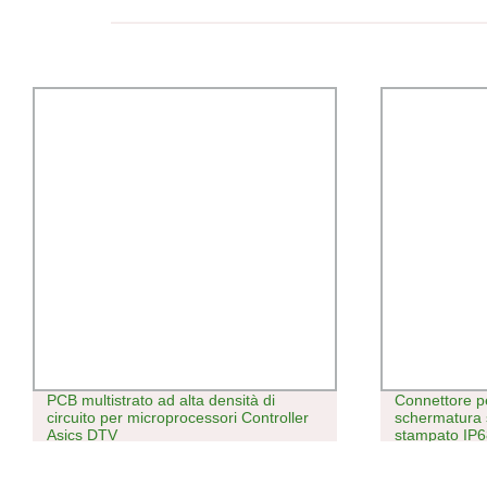
PCB multistrato ad alta densità di
Connettore p
circuito per microprocessori Controller
schermatura s
Asics DTV
stampato IP6
pannello Con
prolunga in 