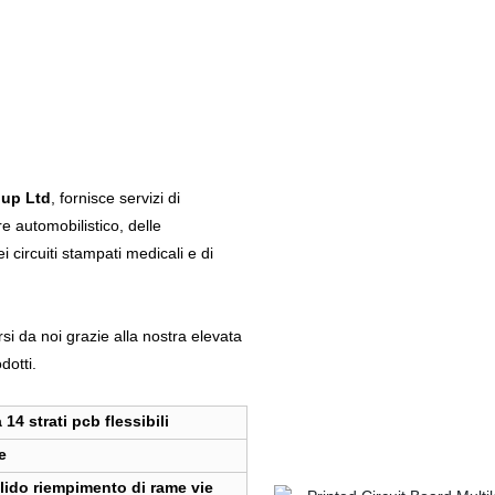
oup Ltd
, fornisce servizi di
re automobilistico, delle
i circuiti stampati medicali e di
rsi da noi grazie alla nostra elevata
dotti.
 14 strati pcb flessibili
e
lido riempimento di rame vie