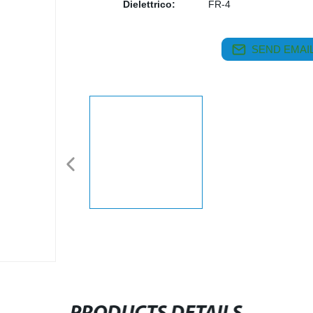
Dielettrico:
FR-4
SEND EMAIL