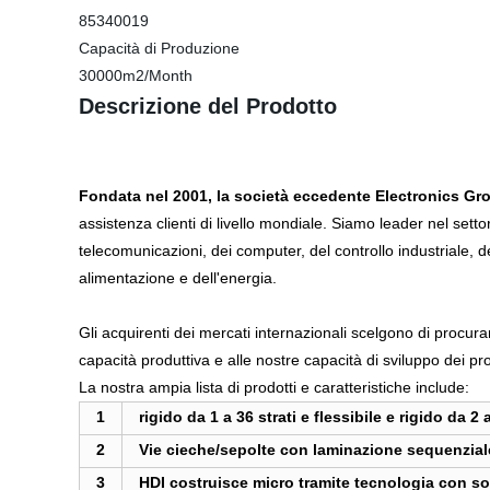
85340019
Capacità di Produzione
30000m2/Month
Descrizione del Prodotto
Fondata nel 2001, la società eccedente Electronics Gr
assistenza clienti di livello mondiale. Siamo leader nel setto
telecomunicazioni, dei computer, del controllo industriale, de
alimentazione e dell'energia.
Gli acquirenti dei mercati internazionali scelgono di procura
capacità produttiva e alle nostre capacità di sviluppo dei pro
La nostra ampia lista di prodotti e caratteristiche include:
1
rigido da 1 a 36 strati e flessibile e rigido da 2 a
2
Vie cieche/sepolte con laminazione sequenzial
3
HDI costruisce micro tramite tecnologia con so