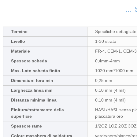
... 
Termine
Specifiche dettagliat
Livello
1-30 strato
Materiale
FR-4, CEM-1, CEM-3, 
Spessore scheda
0,4mm-4mm
Max. Lato scheda finito
1020 mm*1000 mm
Dimensioni foro min
0,25 mm
Larghezza linea min
0,10 mm (4 mil)
Distanza minima linea
0,10 mm (4 mil)
Finitura/trattamento della
HASL/HASL senza piom
superficie
placcatura oro
Spessore rame
1/2OZ 1OZ 2OZ 3OZ
Colore maschera di saldatura
verde/nero/bianco/ros