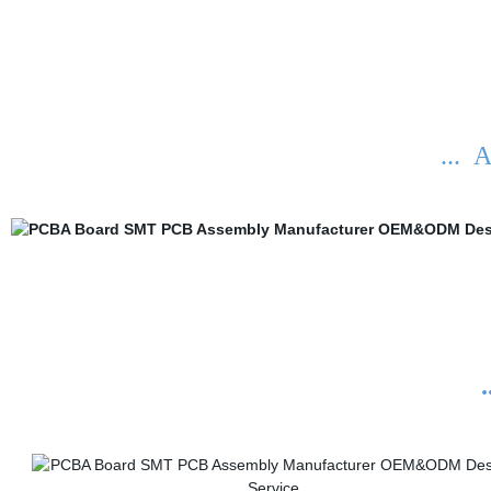
... A
.