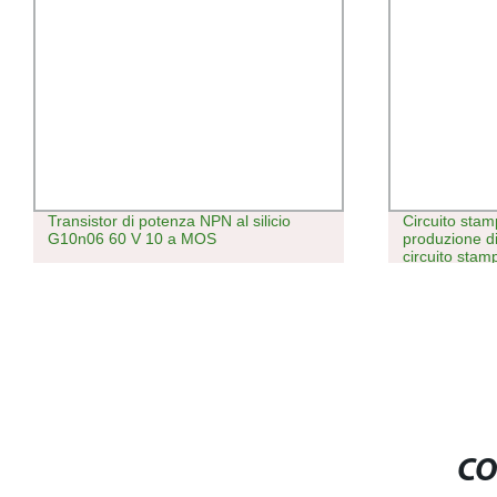
Circuito stampato Servizio di
Classe 
produzione dispositivo elettronico
variabil
circuito stampato scheda madre con
trasform
PCBA del gruppo 94V0
Analizza
con erro
CT PT
CO