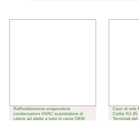
Cavo di rete femmina circolare per auto
Gruppi PCB m
Cat5e RJ-45 Lshitech senza ago
contrattuale
Terminali del cablaggio connettore del
a due lati E
raccordo di interfaccia porta
multistrato 
e BGA Imped