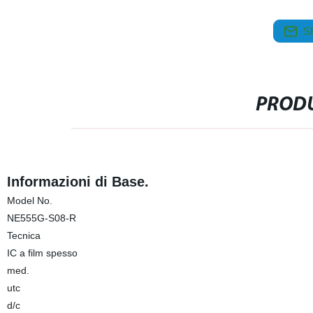
S
PRODU
Informazioni di Base.
Model No.
NE555G-S08-R
Tecnica
IC a film spesso
med.
utc
d/c