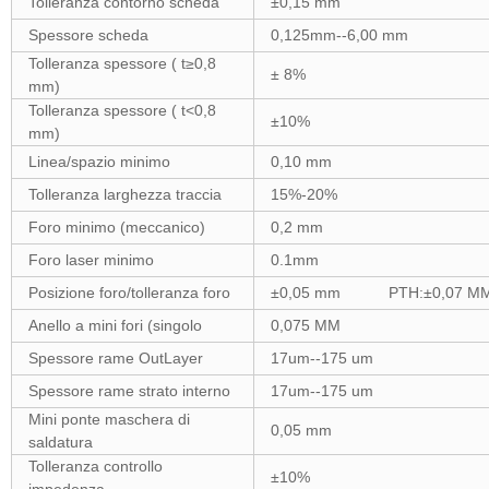
Tolleranza contorno scheda
±0,15 mm
Spessore scheda
0,125mm--6,00 mm
Tolleranza spessore ( t≥0,8
± 8%
mm)
Tolleranza spessore ( t<0,8
±10%
mm)
Linea/spazio minimo
0,10 mm
Tolleranza larghezza traccia
15%-20%
Foro minimo (meccanico)
0,2 mm
Foro laser minimo
0.1mm
Posizione foro/tolleranza foro
±0,05 mm PTH:±0,07 MM
Anello a mini fori (singolo
0,075 MM
Spessore rame OutLayer
17um--175 um
Spessore rame strato interno
17um--175 um
Mini ponte maschera di
0,05 mm
saldatura
Tolleranza controllo
±10%