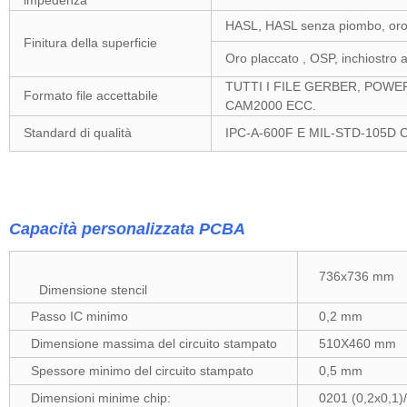
impedenza
HASL, HASL senza piombo, oro 
Finitura della superficie
Oro placcato , OSP, inchiostro a
TUTTI I FILE GERBER, POWE
Formato file accettabile
CAM2000 ECC.
Standard di qualità
IPC-A-600F E MIL-STD-105D 
Capacità personalizzata PCBA
736x736 mm
Dimensione stencil
Passo IC minimo
0,2 mm
Dimensione massima del circuito stampato
510X460 mm
Spessore minimo del circuito stampato
0,5 mm
Dimensioni minime chip:
0201 (0,2x0,1)/