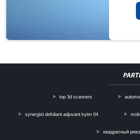
PART
top 3d scanners
automot
synergist defoliant adjuvant kytm 04
mobi
квадратный рюк