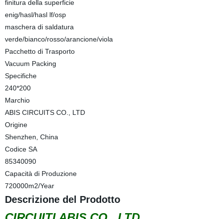
finitura della superficie
enig/hasl/hasl lf/osp
maschera di saldatura
verde/bianco/rosso/arancione/viola
Pacchetto di Trasporto
Vacuum Packing
Specifiche
240*200
Marchio
ABIS CIRCUITS CO., LTD
Origine
Shenzhen, China
Codice SA
85340090
Capacità di Produzione
720000m2/Year
Descrizione del Prodotto
CIRCUITI ABIS CO., LTD