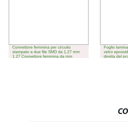
Connettore femmina per circuito
Foglio lamina
stampato a due file SMD da 1,27 mm
vetro epossid
1.27 Connettore femmina da mm
diretta del p
2X3/4/5/6/7/8/10/12/15/20/30/40/50pin
PCB
CO