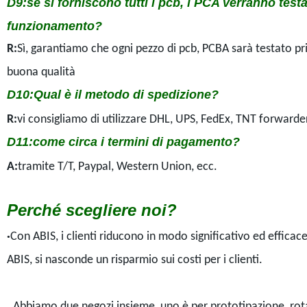
D9
:se si forniscono tutti i pcb, i PCA verranno test
funzionamento?
R:
Sì, garantiamo che ogni pezzo di pcb, PCBA sarà testato p
buona qualità
D10
:Qual è il metodo di spedizione?
R:
vi consigliamo di utilizzare DHL, UPS, FedEx, TNT forwarder
D11
:come circa i termini di pagamento?
A:
tramite T/T, Paypal, Western Union, ecc.
Perché scegliere noi?
·
Con ABIS, i clienti riducono in modo significativo ed efficac
ABIS, si nasconde un risparmio sui costi per i clienti.
.
Abbiamo due negozi insieme, uno è per prototipazione, rotaz