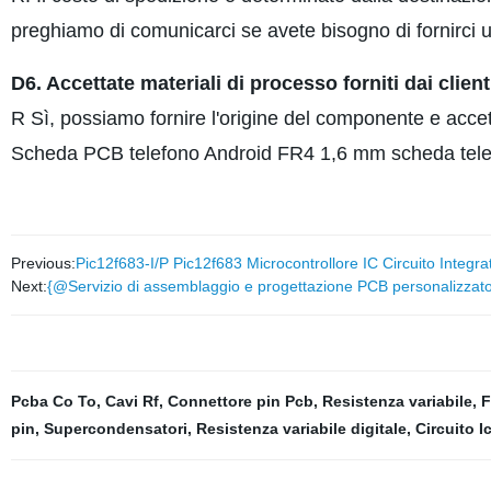
preghiamo di comunicarci se avete bisogno di fornirci u
D6. Accettate materiali di processo forniti dai client
R Sì, possiamo fornire l'origine del componente e acce
Scheda PCB telefono Android FR4 1,6 mm scheda tele
Previous:
Pic12f683-I/P Pic12f683 Microcontrollore IC Circuito Integra
Next:
{@Servizio di assemblaggio e progettazione PCB personalizzat
Pcba Co To
,
Cavi Rf
,
Connettore pin Pcb
,
Resistenza variabile
,
F
pin
,
Supercondensatori
,
Resistenza variabile digitale
,
Circuito I