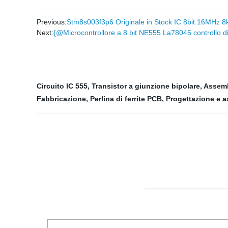
Previous:
Stm8s003f3p6 Originale in Stock IC 8bit 16MHz 8k
Next:
{@Microcontrollore a 8 bit NE555 La78045 controllo d
Circuito IC 555
,
Transistor a giunzione bipolare
,
Assem
Fabbricazione
,
Perlina di ferrite PCB
,
Progettazione e 