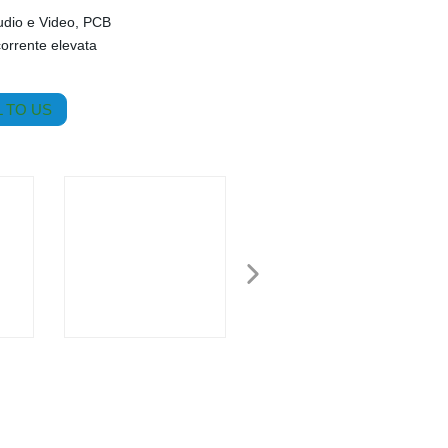
udio e Video, PCB
corrente elevata
 TO US