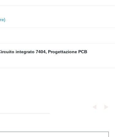
re}
ircuito integrato 7404
,
Progettazione PCB