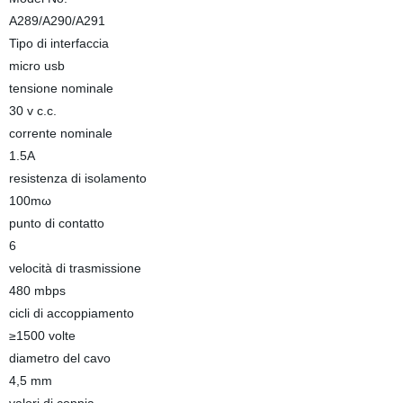
A289/A290/A291
Tipo di interfaccia
micro usb
tensione nominale
30 v c.c.
corrente nominale
1.5A
resistenza di isolamento
100mω
punto di contatto
6
velocità di trasmissione
480 mbps
cicli di accoppiamento
≥1500 volte
diametro del cavo
4,5 mm