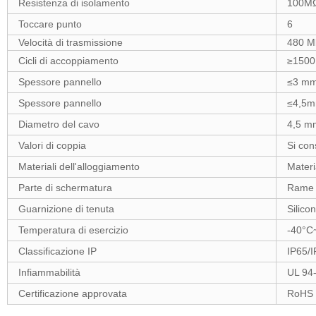
Resistenza di isolamento
100M
Toccare punto
6
Velocità di trasmissione
480 M
Cicli di accoppiamento
≥1500 
Spessore pannello
≤3 mm 
Spessore pannello
≤4,5mm
Diametro del cavo
4,5 m
Valori di coppia
Si con
Materiali dell'alloggiamento
Materi
Parte di schermatura
Rame
Guarnizione di tenuta
Silico
Temperatura di esercizio
-40°C
Classificazione IP
IP65/I
Infiammabilità
UL 94
Certificazione approvata
RoHS