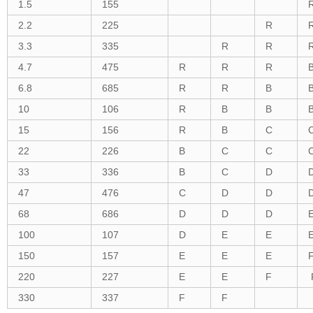
1.5
155
2.2
225
R
3.3
335
R
R
4.7
475
R
R
R
6.8
685
R
R
B
10
106
R
B
B
15
156
R
B
C
22
226
B
C
C
33
336
B
C
D
47
476
C
D
D
68
686
D
D
D
100
107
D
E
E
150
157
E
E
E
220
227
E
E
F
330
337
F
F