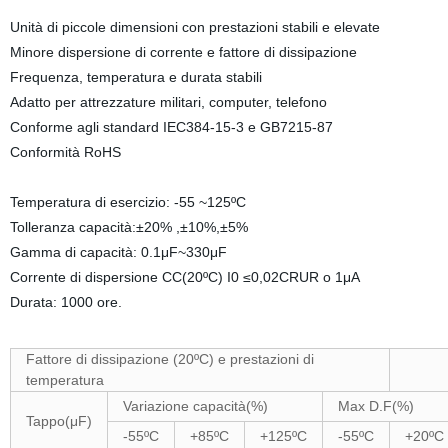
Unità di piccole dimensioni con prestazioni stabili e elevate
Minore dispersione di corrente e fattore di dissipazione
Frequenza, temperatura e durata stabili
Adatto per attrezzature militari, computer, telefono
Conforme agli standard IEC384-15-3 e GB7215-87
Conformità RoHS
Temperatura di esercizio: -55 ~125ºC
Tolleranza capacità:±20% ,±10%,±5%
Gamma di capacità: 0.1μF~330μF
Corrente di dispersione CC(20ºC) I0 ≤0,02CRUR o 1μA
Durata: 1000 ore.
Fattore di dissipazione (20ºC) e prestazioni di
temperatura
Variazione capacità(%)
Max D.F(%)
Tappo(μF)
-55ºC
+85ºC
+125ºC
-55ºC
+20ºC