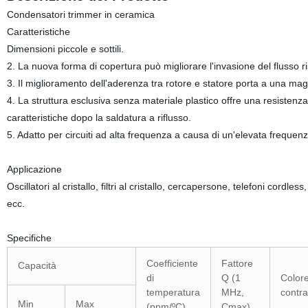
Condensatori trimmer in ceramica
Caratteristiche
Dimensioni piccole e sottili.
2. La nuova forma di copertura può migliorare l'invasione del flusso ris
3. Il miglioramento dell'aderenza tra rotore e statore porta a una magg
4. La struttura esclusiva senza materiale plastico offre una resistenz
caratteristiche dopo la saldatura a riflusso.
5. Adatto per circuiti ad alta frequenza a causa di un'elevata frequen
Applicazione
Oscillatori al cristallo, filtri al cristallo, cercapersone, telefoni cordl
ecc.
Specifiche
Coefficiente
Fattore
Capacità
di
Q (1
Color
temperatura
MHz,
contr
Min
Max
(ppm/ºC)
Cmax)