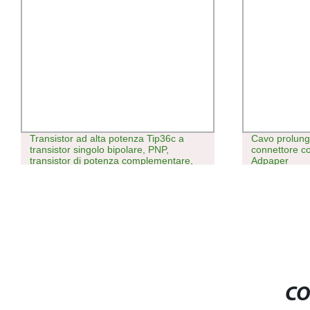
Transistor ad alta potenza Tip36c a
Cavo prolung
transistor singolo bipolare, PNP,
connettore 
transistor di potenza complementare,
Adpaper
componenti elettronici, circuito
integrato, Attrezzatura da cucina
CO