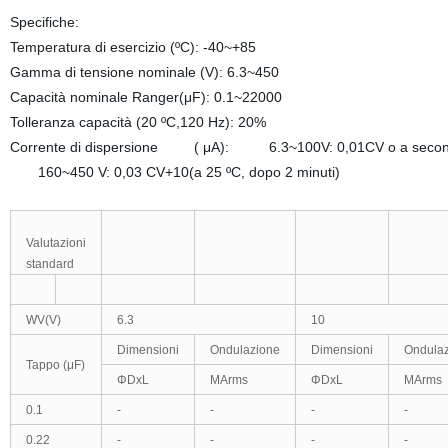
Specifiche:
Temperatura di esercizio (ºC): -40~+85
Gamma di tensione nominale (V): 6.3~450
Capacità nominale Ranger(μF): 0.1~22000
Tolleranza capacità (20 ºC,120 Hz): 20%
Corrente di dispersione ( μA): 6.3~100V: 0,01CV o a seconda 
160~450 V: 0,03 CV+10(a 25 ºC, dopo 2 minuti)
Valutazioni
standard
WV(V)
6.3
10
Dimensioni
Ondulazione
Dimensioni
Ondula
Tappo (μF)
ΦDxL
MArms
ΦDxL
MArms
0.1
-
-
-
-
0.22
-
-
-
-