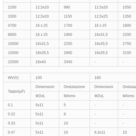
2200
12,5x20
990
12,5x20
1050
3300
12,5x20
1150
12,5x25
1350
4700
16 x 25
1700
16 x 25
1800
6800
16 x 25
1900
16x31,5
2200
10000
16x31,5
2250
18x35,5
2750
15000
18x35,5
2900
18x35,5
3100
22000
18x40
3340
-
-
WV(V)
100
160
Dimensioni
Ondulazione
Dimensioni
Ondula
Tappo(μF)
ΦDxL
MArms
ΦDxL
MArms
0.1
5x11
5
-
-
0.22
5x11
8
-
-
0.33
5x11
10
-
-
0.47
5x11
10
6,3x11
10