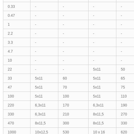
0.33
-
-
-
-
0.47
-
-
-
-
1
-
-
-
-
2.2
-
-
-
-
3.3
-
-
-
-
4.7
-
-
-
-
10
-
-
-
-
22
-
-
5x11
50
33
5x11
60
5x11
65
47
5x11
70
5x11
75
100
5x11
100
5x11
110
220
6,3x11
170
6,3x11
190
330
6,3x11
210
8x11,5
270
470
8x11,5
300
8x11,5
330
1000
10x12,5
530
10 x 16
620