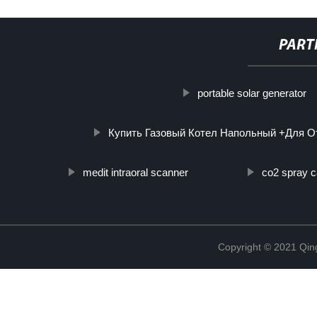
PART
portable solar generator
Купить Газовый Котел Напольный +Для О
medit intraoral scanner
co2 spray 
Copyright © 2021 Qing