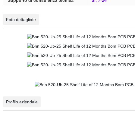
Supporto di consulenza tecnica
Sì, 7-24
Foto dettagliate
Profilo aziendale
SIMATIC S7-1500F, CPU 1517F-3 PN/DP, unità di elaborazione centrale con memor
a 2 porte, 2° interfaccia: PROFINET RT, 3° interfaccia: PROFIBUS, 2 ns bit perf