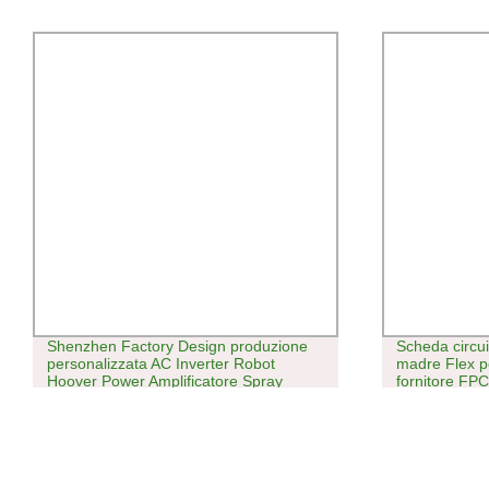
Shenzhen Factory Design produzione
Scheda circu
personalizzata AC Inverter Robot
madre Flex p
Hoover Power Amplificatore Spray
fornitore FPC
Freezer incubatore schede a circuito
Shenzhen Prod
stampato scheda di controllo PCBA
Montaggio