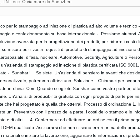
, TNT ecc. O via mare da Shenzhen
o per lo stampaggio ad iniezione di plastica ad alto volume e tecnico 
blaggio e confezionamento su base internazionale - Possiamo aiutarvi A 
uzione avanzata per la progettazione dei prodotti, per ridurre i costi di
 su misura per i vostri requisiti di prodotto di stampaggio ad iniezione 
aerospaziale, difesa, nucleare, Automotive, Security, Agriculture o Per
di un'azienda di stampaggio ad iniezione di plastica certificata ISO 900
vato - Sunshar! Se siete Un'azienda di pensiero in avanti che desider
one personalizzato, potremmo offrirvi una Soluzione. Chiamaci per sco
 Made-in-china. Com Quando scegliete Sunshar come vostro partner, otterre
ne. Un'analisi di producibilità gratuita con ogni progetto di parte per 
arte che hai progettato è quella che otterrai. Processo di ordinazione 1. 
dete un Preventivo con il prezzo della parte, i costi dello stampo e le in
to e di altri. 4. Confermare ed effettuare un ordine con il primo pagame
t DFM qualificato. Assicurarsi che non ci siano errori prima della produ
 i materiali e iniziare la lavorazione, aggiornare le informazioni di pr