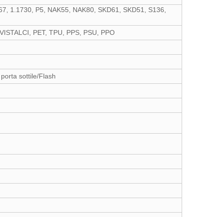
.2767, 1.1730, P5, NAK55, NAK80, SKD61, SKD51, S136,
VISTALCI, PET, TPU, PPS, PSU, PPO
orta sottile/Flash