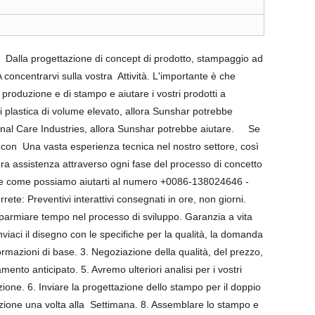
- Dalla progettazione di concept di prodotto, stampaggio ad
concentrarvi sulla vostra Attività. L'importante è che
 produzione e di stampo e aiutare i vostri prodotti a
di plastica di volume elevato, allora Sunshar potrebbe
sonal Care Industries, allora Sunshar potrebbe aiutare. Se
1, con Una vasta esperienza tecnica nel nostro settore, così
a assistenza attraverso ogni fase del processo di concetto
prire come possiamo aiutarti al numero +0086-138024646 -
te: Preventivi interattivi consegnati in ore, non giorni.
risparmiare tempo nel processo di sviluppo. Garanzia a vita
Inviaci il disegno con le specifiche per la qualità, la domanda
formazioni di base. 3. Negoziazione della qualità, del prezzo,
nto anticipato. 5. Avremo ulteriori analisi per i vostri
zione. 6. Inviare la progettazione dello stampo per il doppio
oduzione una volta alla Settimana. 8. Assemblare lo stampo e