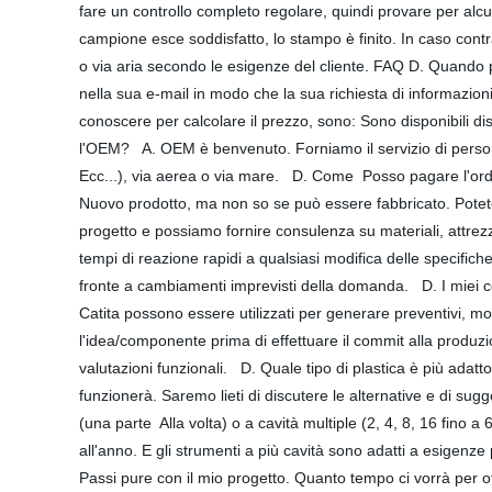
fare un controllo completo regolare, quindi provare per alcu
campione esce soddisfatto, lo stampo è finito. In caso contr
o via aria secondo le esigenze del cliente. FAQ D. Quando po
nella sua e-mail in modo che la sua richiesta di informazi
conoscere per calcolare il prezzo, sono: Sono disponibili di
l'OEM? A. OEM è benvenuto. Forniamo il servizio di pers
Ecc...), via aerea o via mare. D. Come Posso pagare l'or
Nuovo prodotto, ma non so se può essere fabbricato. Potete aiu
progetto e possiamo fornire consulenza su materiali, attrezz
tempi di reazione rapidi a qualsiasi modifica delle specifich
fronte a cambiamenti imprevisti della domanda. D. I miei co
Catita possono essere utilizzati per generare preventivi, 
l'idea/componente prima di effettuare il commit alla produz
valutazioni funzionali. D. Quale tipo di plastica è più adat
funzionerà. Saremo lieti di discutere le alternative e di su
(una parte Alla volta) o a cavità multiple (2, 4, 8, 16 fino a 
all'anno. E gli strumenti a più cavità sono adatti a esigenz
Passi pure con il mio progetto. Quanto tempo ci vorrà per o