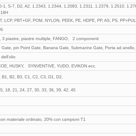
0-1, S-7, D2, A2, 1.2343, 1.2344, 1.2083, 1.2311, 1.2379, 1.2510, 1
718H
T, LCP, PBT+GF, POM, NYLON, PEEK, PE, HDPE, PP, AS, PS, PP+PUL
05
e, 3 piastre, piastre multiple, FANGO, 2 componenti
 Gate, pin Point Gate, Banana Gate, Submarine Gate, Porta ad anello, p
ell'olio
OE, HUSKY, SYNVENTIVE, YUDO, EVIKON ecc.
B1, B2, B3, C1, C2, C3, D1, D2,
5, 18, 21, 24, 27, 30, 33, 36, 39, 42, 45
on materiale ordinato, 20% con campioni T1