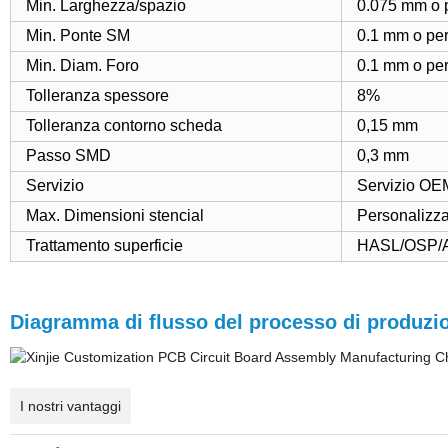
Min. Larghezza/spazio
0.075 mm o 
Min. Ponte SM
0.1 mm o per
Min. Diam. Foro
0.1 mm o per
Tolleranza spessore
8%
Tolleranza contorno scheda
0,15 mm
Passo SMD
0,3 mm
Servizio
Servizio OE
Max. Dimensioni stencial
Personalizza
Trattamento superficie
HASL/OSP/
Diagramma di flusso del processo di produzi
I nostri vantaggi