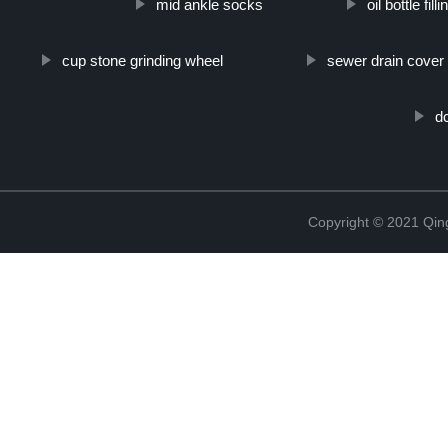
mid ankle socks
oil bottle fil
cup stone grinding wheel
sewer drain cover
d
Copyright © 2021 Qing