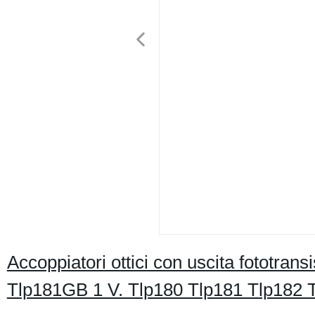
Accoppiatori ottici con uscita fototra
Tlp181GB 1 V. Tlp180 Tlp181 Tlp182 