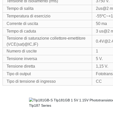
Tensione di isolamento (rms)
3750 V.
Tempo di salita
2us@2 m
Temperatura di esercizio
-55ºC~+
Corrente di uscita
50 ma
Tempo di caduta
3 us@2 
Tensione di saturazione collettore-emettitore
0.4V@2.
(VCE(sat)@IC,IF)
Numero di uscite
1
Tensione inversa
5 V.
Tensione diretta
1,15 V.
Tipo di output
Fototrans
Tipo di tensione di ingresso
CC