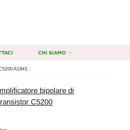
TTACI
CHI SIAMO
r C5200 A1943
lificatore bipolare di
ransistor C5200
lare