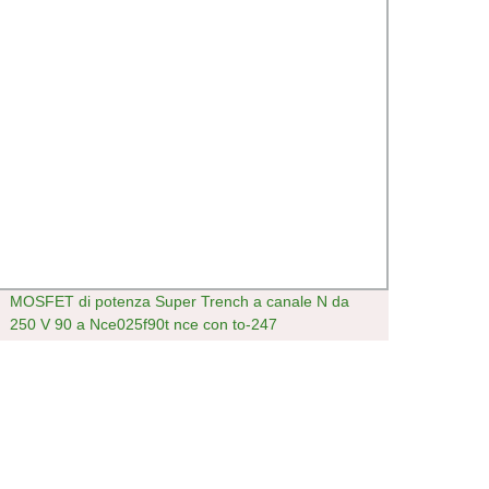
MOSFET di potenza Super Trench a canale N da
3.0 U
250 V 90 a Nce025f90t nce con to-247
dirett