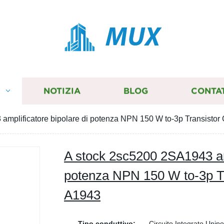
MUX
I
NOTIZIA
BLOG
CONTA
amplificatore bipolare di potenza NPN 150 W to-3p Transisto
A stock 2sc5200 2SA1943 amp
potenza NPN 150 W to-3p T
A1943
Tipo conduttivo:
Circuito Integrato Unipo