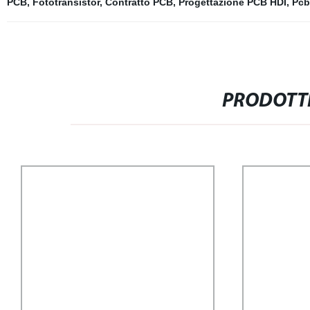
PCB
,
Fototransistor
,
Contratto PCB
,
Progettazione PCB HDI
,
Pcb
PRODOTTI