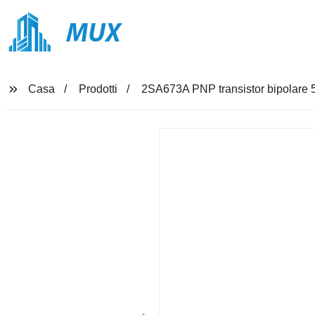
MUX
Casa
Prodotti
2SA673A PNP transistor bipola