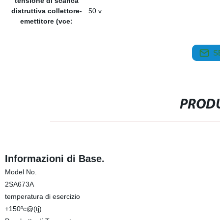
tensione di scarica
distruttiva collettore-
50 v.
emettitore (vce:
S
PRODU
Informazioni di Base.
Model No.
2SA673A
temperatura di esercizio
+150ºc@(tj)