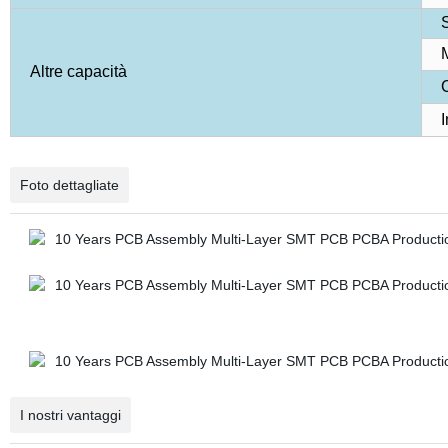
S
M
Altre capacità
C
I
Foto dettagliate
I nostri vantaggi