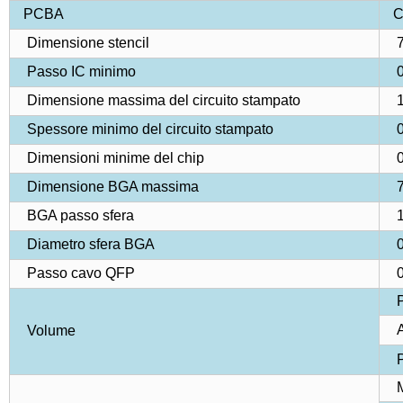
PCBA
C
Dimensione stencil
7
Passo IC minimo
0
Dimensione massima del circuito stampato
1
Spessore minimo del circuito stampato
0
Dimensioni minime del chip
0
Dimensione BGA massima
7
BGA passo sfera
1
Diametro sfera BGA
0
Passo cavo QFP
0
P
A
Volume
P
M