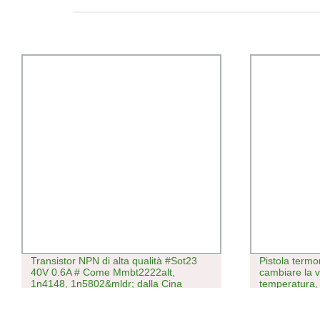
Transistor NPN di alta qualità #Sot23
Pistola term
40V 0.6A # Come Mmbt2222alt,
cambiare la v
1n4148, 1n5802&mldr; dalla Cina
temperatura, 
del controllo
lavorazione