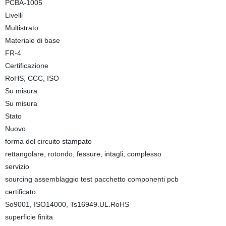
PCBA-1005
Livelli
Multistrato
Materiale di base
FR-4
Certificazione
RoHS, CCC, ISO
Su misura
Su misura
Stato
Nuovo
forma del circuito stampato
rettangolare, rotondo, fessure, intagli, complesso
servizio
sourcing assemblaggio test pacchetto componenti pcb
certificato
So9001, ISO14000, Ts16949.UL.RoHS
superficie finita