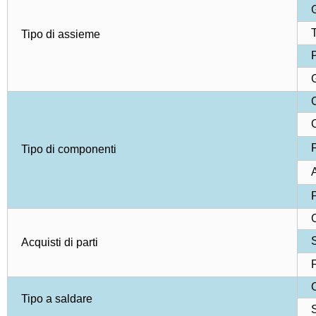
G
T
Tipo di assieme
P
G
C
C
F
Tipo di componenti
A
P
C
S
Acquisti di parti
F
C
Tipo a saldare
S